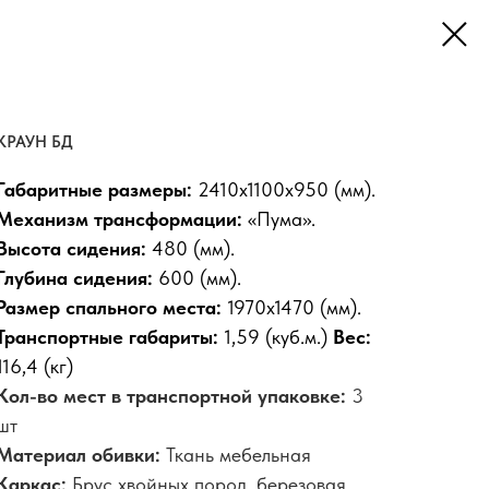
КРАУН БД
Габаритные размеры:
2410х1100х950 (мм).
Механизм трансформации:
«Пума».
Высота сидения:
480 (мм).
Глубина сидения:
600 (мм).
Размер спального места:
1970х1470 (мм).
Транспортные габариты:
1,59 (куб.м.)
Вес:
116,4
(кг)
Кол-во мест в транспортной упаковке:
3
шт
Материал обивки:
Ткань мебельная
Каркас:
Брус хвойных пород, березовая